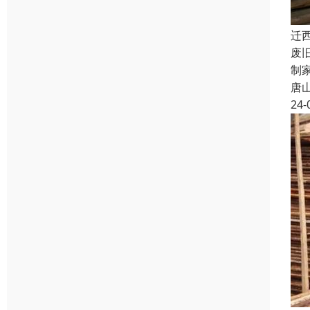
迁
废
制
唐
24-