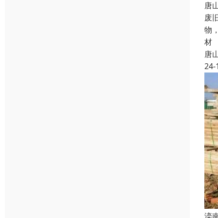
唐
废
物
材
唐
24-
滦