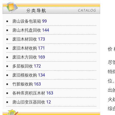
唐山设备包装箱
99
唐山木托盘回收
144
废旧木材回收
173
废旧木材收购
171
价
废旧木方回收
169
尽
多层板回收
172
特
废旧模板收购
134
位
竹胶板收购
163
出
各种库房积压木材
163
火
唐山旧变压器回收
12
综