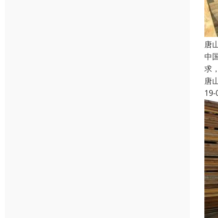
唐
中
求
唐
19-