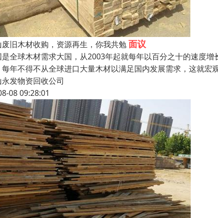
面议
山废旧木材收购，资源再生，你我共勉
国是全球木材需求大国，从2003年起就每年以百分之十的速度
，每年不得不从全球进口大量木材以满足国内发展需求，这就宏
山永发物资回收公司
08-08 09:28:01