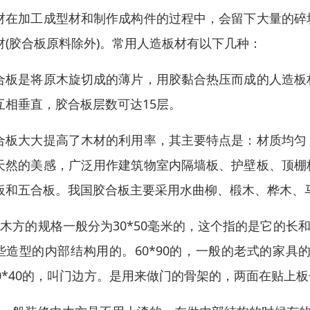
材在加工成型材和制作成构件的过程中，会留下大量的碎
材(胶合板原料除外)。常用人造板材有以下几种：
合板是将原木旋切成的薄片，用胶黏合热压而成的人造板
互相垂直，胶合板层数可达15层。
合板大大提高了木材的利用率，其主要特点是：材质均匀
天然的美感，广泛用作建筑物室内隔墙板、护壁板、顶棚
板和五合板。我国胶合板主要采用水曲柳、椴木、桦木、
、木方的规格一般分为30*50毫米的，这个指的是它的长
些造型的内部结构用的。60*90的，一般的老式的家
20*40的，叫门边方。是用来做门的骨架的，两面在贴上