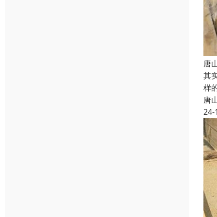
唐
其
样
唐
24-