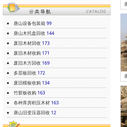
唐山设备包装箱
99
唐山木托盘回收
144
废旧木材回收
173
废旧木材收购
171
废旧木方回收
169
多层板回收
172
废旧模板收购
134
竹胶板收购
163
各种库房积压木材
163
唐山旧变压器回收
12