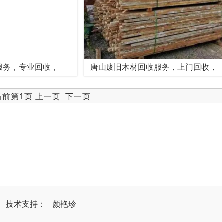
服务，专业回收，
唐山废旧木材回收服务，上门回收，
 当前第1页 上一页
下一页
）
技
术
支
持
：
颜艳珍