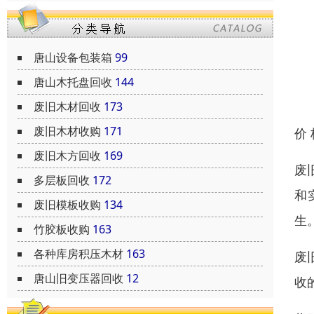
唐山设备包装箱
99
唐山木托盘回收
144
废旧木材回收
173
废旧木材收购
171
价
废旧木方回收
169
废
多层板回收
172
和
废旧模板收购
134
生
竹胶板收购
163
各种库房积压木材
163
废
唐山旧变压器回收
12
收