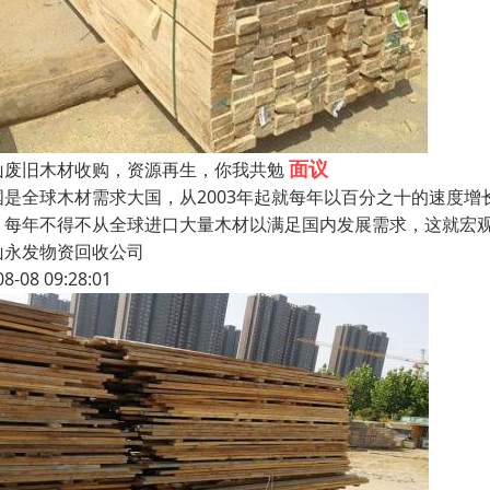
面议
山废旧木材收购，资源再生，你我共勉
国是全球木材需求大国，从2003年起就每年以百分之十的速度
，每年不得不从全球进口大量木材以满足国内发展需求，这就宏
山永发物资回收公司
08-08 09:28:01