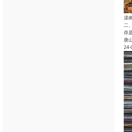
滦
二
存
唐
24-