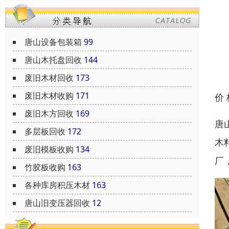
唐山设备包装箱
99
唐山木托盘回收
144
废旧木材回收
173
废旧木材收购
171
价
废旧木方回收
169
唐
多层板回收
172
木
废旧模板收购
134
厂
竹胶板收购
163
各种库房积压木材
163
唐山旧变压器回收
12