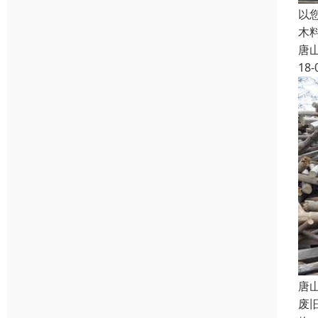
以
木
唐
18-
唐
废