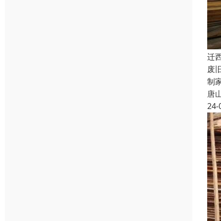
迁
废
制
唐
24-