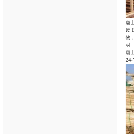
唐
废
物
材
唐
24-