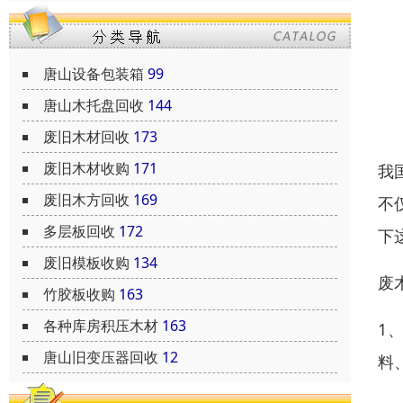
唐山设备包装箱
99
唐山木托盘回收
144
废旧木材回收
173
废旧木材收购
171
我
废旧木方回收
169
不
多层板回收
172
下
废旧模板收购
134
废
竹胶板收购
163
各种库房积压木材
163
1
唐山旧变压器回收
12
料