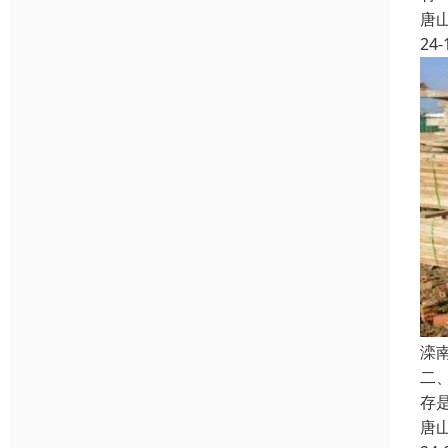
唐
24-
滦
二
存
唐