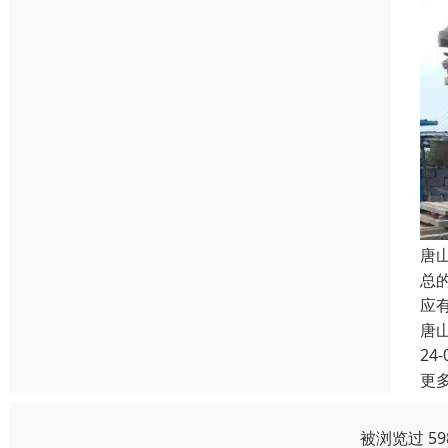
唐
总
应
唐
24-
更
被浏览过 5