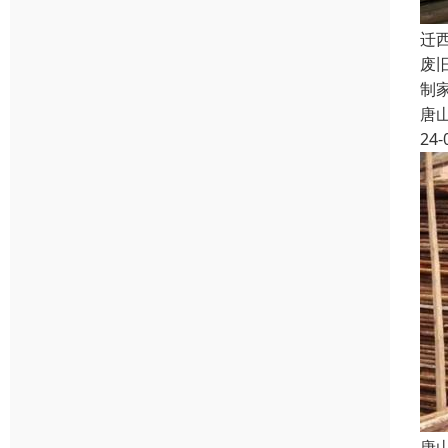
迁
废
制
唐
24-
唐