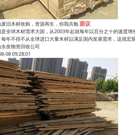
面议
山废旧木材收购，资源再生，你我共勉
国是全球木材需求大国，从2003年起就每年以百分之十的速度
，每年不得不从全球进口大量木材以满足国内发展需求，这就宏
山永发物资回收公司
08-08 09:28:01