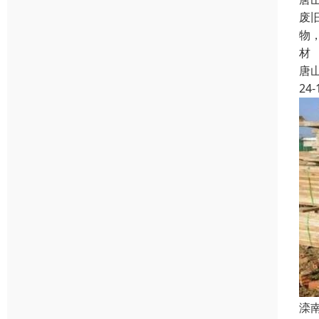
废
物
材
唐
24-
滦