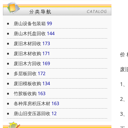
唐山设备包装箱
99
唐山木托盘回收
144
废旧木材回收
173
废旧木材收购
171
价
废旧木方回收
169
废
多层板回收
172
废旧模板收购
134
1
竹胶板收购
163
2
各种库房积压木材
163
3
唐山旧变压器回收
12