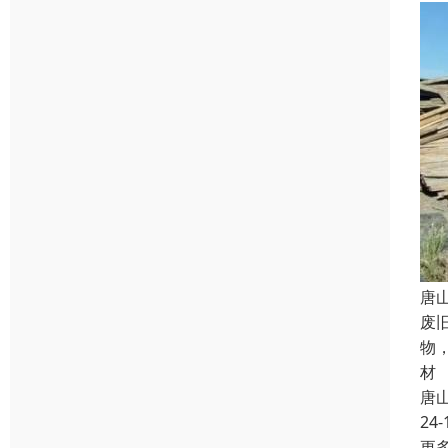
唐
废
物
材
唐
24-
更