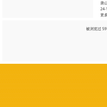
唐
24-
更
被浏览过 5