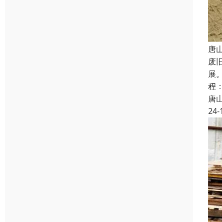
唐
废
展
程
唐
24-