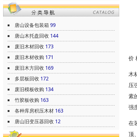
唐山设备包装箱
99
唐山木托盘回收
144
废旧木材回收
173
废旧木材收购
171
价
废旧木方回收
169
木
多层板回收
172
压
废旧模板收购
134
素
竹胶板收购
163
强
各种库房积压木材
163
唐山旧变压器回收
12
在
顶