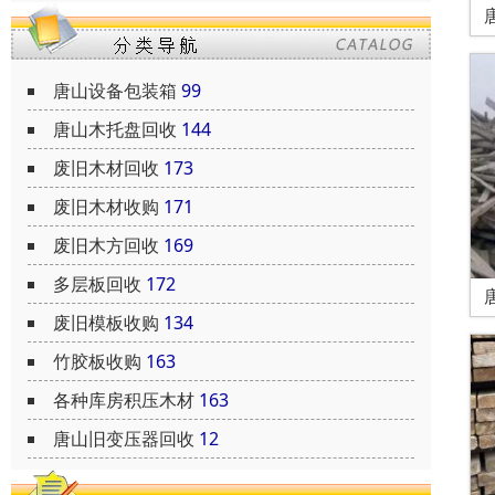
唐山设备包装箱
99
唐山木托盘回收
144
废旧木材回收
173
废旧木材收购
171
废旧木方回收
169
多层板回收
172
废旧模板收购
134
竹胶板收购
163
各种库房积压木材
163
唐山旧变压器回收
12